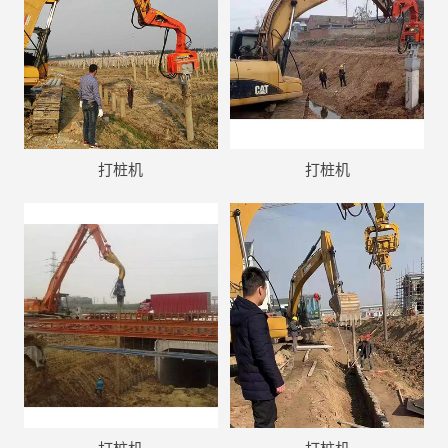
打桩机
打桩机