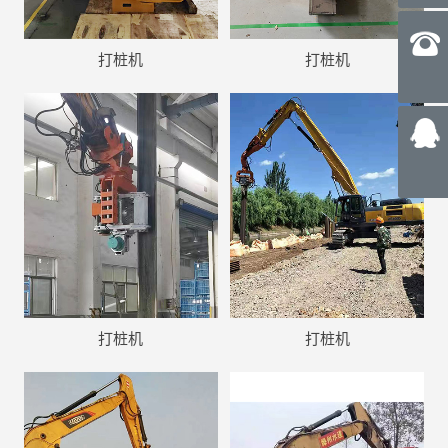
打桩机
打桩机
打桩机
打桩机