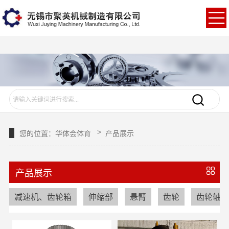
华体会体育
>
您的位置：
华体会体育
产品展示
产品展示
减速机、齿轮箱
伸缩部
悬臂
齿轮
齿轮轴、