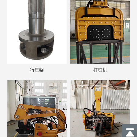
行星架
打桩机