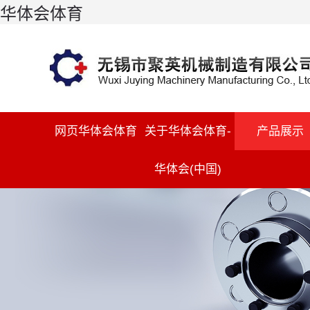
华体会体育
网页华体会体育
关于华体会体育-
产品展示
华体会(中国)