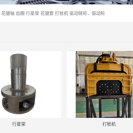
、花键轴
齿圈
行星架
花键套
打桩机
驱动链轮、驱动轮
行星架
打桩机