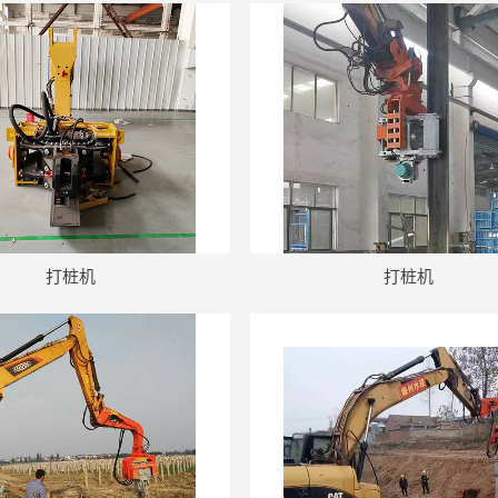
打桩机
打桩机