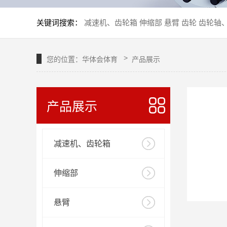
关键词搜索：
减速机、齿轮箱
伸缩部
悬臂
齿轮
齿轮轴
>
您的位置：
华体会体育
产品展示
产品展示
减速机、齿轮箱
伸缩部
悬臂