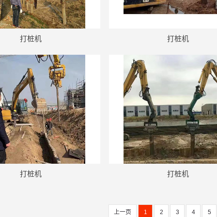
打桩机
打桩机
打桩机
打桩机
上一页
1
2
3
4
5