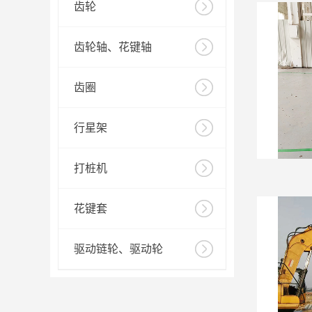
齿轮
齿轮轴、花键轴
齿圈
行星架
打桩机
花键套
驱动链轮、驱动轮