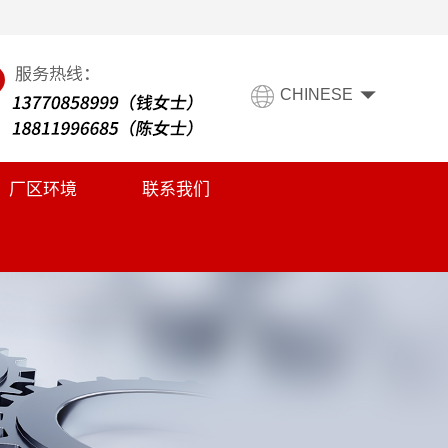
CHINESE
厂区环境
联系我们