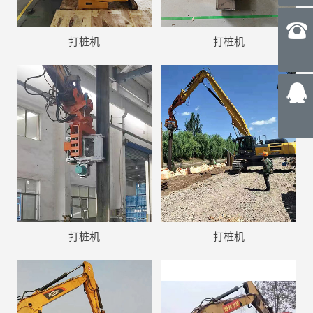
打桩机
打桩机
打桩机
打桩机