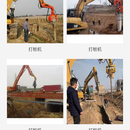
打桩机
打桩机