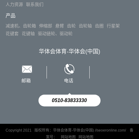
人力资源
联系我们
产品
减速机、齿轮箱
伸缩部
悬臂
齿轮
齿轮轴
齿圈
行星架
花键套
花键轴
驱动链轮、驱动轮
华体会体育-华体会(中国)
邮箱
电话
0510-83833330
Copyright 2021 版权所有：华体会体育-华体会(中国) //seoeronline.com/ 备
案号：
网站地图
网站地图