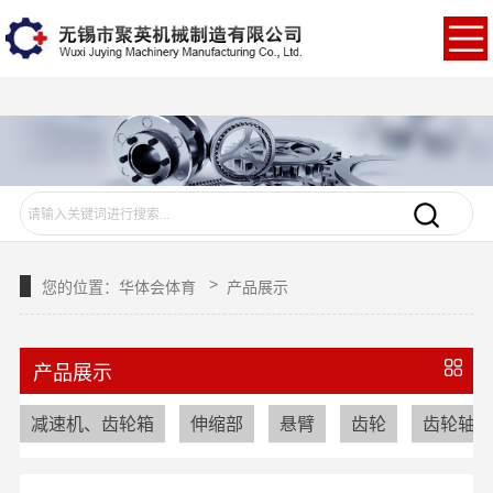
华体会体育
>
您的位置：
华体会体育
产品展示
产品展示
减速机、齿轮箱
伸缩部
悬臂
齿轮
齿轮轴、