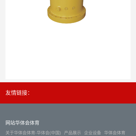
友情链接：
网站华体会体育
关于华体会体育-华体会(中国)
产品展示
企业设备
华体会体育