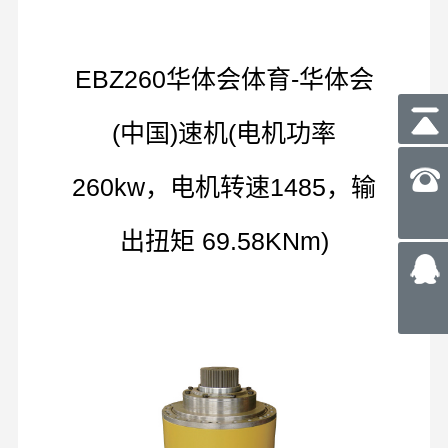
EBZ260华体会体育-华体会
(中国)速机(电机功率
260kw，电机转速1485，输
出扭矩 69.58KNm)