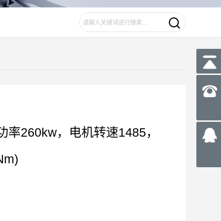
功率260kw，电机转速1485，
Nm)