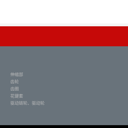
伸缩部
齿轮
齿圈
花键套
驱动链轮、驱动轮