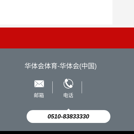
华体会体育-华体会(中国)
邮箱
电话
0510-83833330