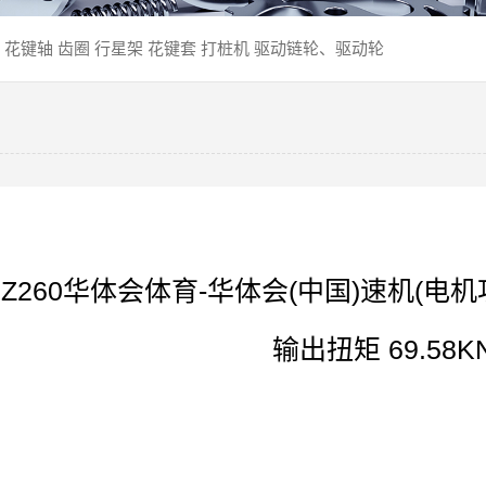
、花键轴
齿圈
行星架
花键套
打桩机
驱动链轮、驱动轮
BZ260华体会体育-华体会(中国)速机(电机
输出扭矩 69.58K