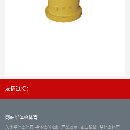
友情链接：
网站华体会体育
关于华体会体育-华体会(中国)
产品展示
企业设备
华体会体育