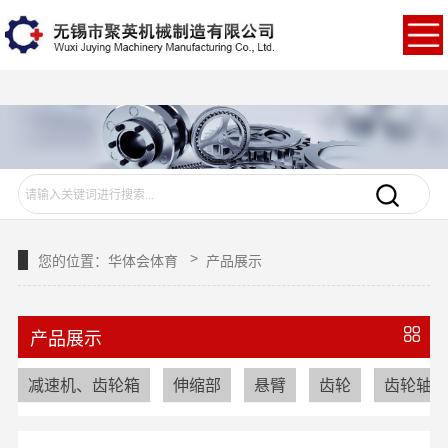
华体会体育
>
您的位置：
华体会体育
产品展示
产品展示
减速机、齿轮箱
伸缩部
悬臂
齿轮
齿轮轴、