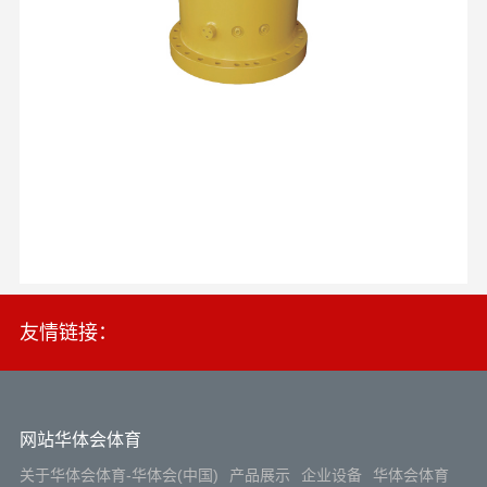
友情链接：
网站华体会体育
关于华体会体育-华体会(中国)
产品展示
企业设备
华体会体育