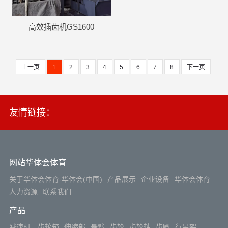
高效插齿机GS1600
上一页
1
2
3
4
5
6
7
8
下一页
友情链接：
网站华体会体育
关于华体会体育-华体会(中国)
产品展示
企业设备
华体会体育
人力资源
联系我们
产品
减速机、齿轮箱
伸缩部
悬臂
齿轮
齿轮轴
齿圈
行星架