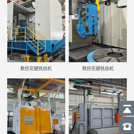
数控花键铣齿机
数控花键铣齿机