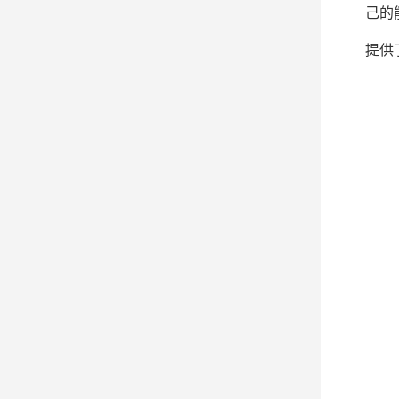
己的
提供