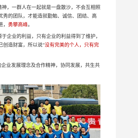
精神，一群人在一起就是一盘散沙，不会互相照
优秀的团队，才能造就勤勉、诚信、团结、高
进，
勇攀高峰
。
源于企业的利益，只有企业的利益得到了维护，
己创造财富，所以说
“
没有完美的个人，只
有完
的企业发展理念及合作精神，协同发展，共生共