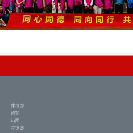
伸缩部
齿轮
齿圈
花键套