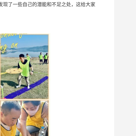
发现了一些自己的潜能和不足之处，这给
大家