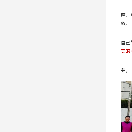
应、
效、
自己
美的
荣。