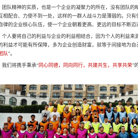
团队精神的实质，也是一个企业的凝聚力的所在，没有团队的
互相配合、力使不到一处，这样的一群人战斗力是薄弱的。只有
自律的企业核心队伍，使一个企业朝着更高、更远的目标不断迈
个人要将自己的利益与企业的利益相结合，因为个人的利益来
的利益才可能有所保障，多为企业创造财富，就等于间接地为自
团队
”。
我们将携手秉承
“
同心同德，同向同行，共建共生，共享共荣
”