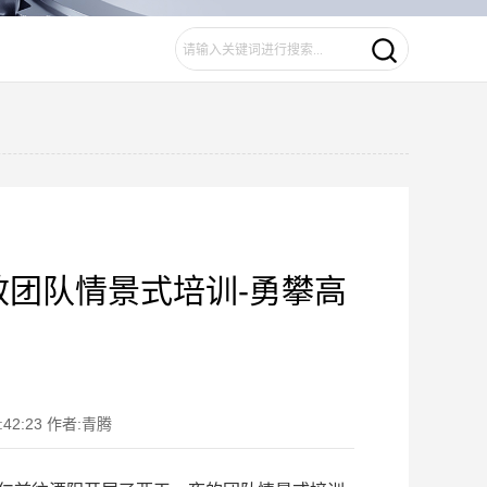
效团队情景式培训-勇攀高
42:23 作者:青腾