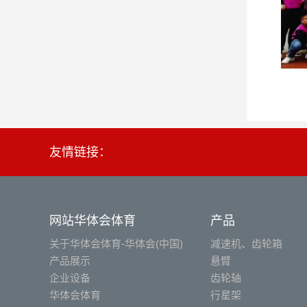
友情链接：
网站华体会体育
产品
关于华体会体育-华体会(中国)
减速机、齿轮箱
产品展示
悬臂
企业设备
齿轮轴
华体会体育
行星架