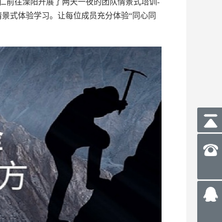
同仁前往溧阳开展了两天一夜的团队情景式培训
-
情景式体验学习。让每位成员充分体验
“同心同