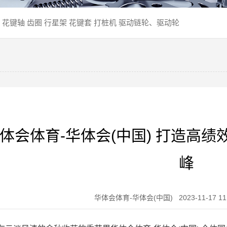
、花键轴
齿圈
行星架
花键套
打桩机
驱动链轮、驱动轮
体会体育-华体会(中国) 打造高绩
峰
华体会体育-华体会(中国) 2023-11-17 11: