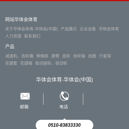
网站华体会体育
关于华体会体育-华体会(中国)
产品展示
企业设备
华体会体育
人力资源
联系我们
产品
减速机、齿轮箱
伸缩部
悬臂
齿轮
齿轮轴
齿圈
行星架
花键套
花键轴
驱动链轮、驱动轮
华体会体育-华体会(中国)
邮箱
电话
0510-83833330