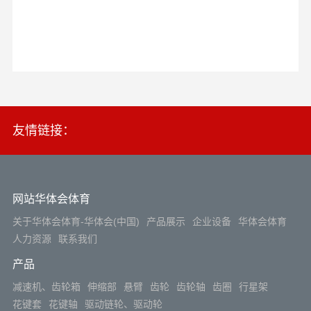
友情链接：
网站华体会体育
关于华体会体育-华体会(中国)
产品展示
企业设备
华体会体育
人力资源
联系我们
产品
减速机、齿轮箱
伸缩部
悬臂
齿轮
齿轮轴
齿圈
行星架
花键套
花键轴
驱动链轮、驱动轮