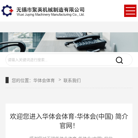
华体会体育
>
您的位置：
华体会体育
联系我们
欢迎您进入华体会体育-华体会(中国) 简介
官网！