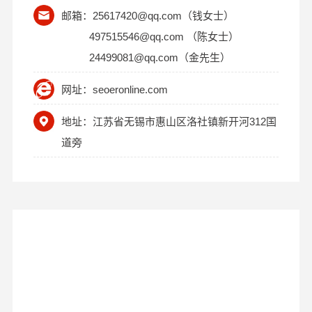
邮箱：25617420@qq.com（钱女士）
497515546@qq.com （陈女士）
24499081@qq.com（金先生）
网址：seoeronline.com
地址：江苏省无锡市惠山区洛社镇新开河312国
道旁